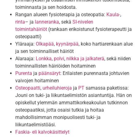
toiminnasta ja sen hoidosta.
Rangan alueen fysioterapia ja osteopatia:
Kaula-
,
rinta
– ja
lanneranka
, sekä
SI-nivelen
toimintahäiriöt
(rankaan erikoistunut fysioterapeutti ja
osteopaatti)
Yläraaja:
Olkapää
,
kyynärpää
, koko hartiarenkaan alue
ja sen toiminnalliset häiriöt
Alaraaja:
Lonkka
,
polvi
,
nilkka ja jalkaterä
, sekä niiden
toiminnallisten häiriöiden hoitaminen
Purenta
ja
päänsäryt
: Erilaisten purennasta johtuvien
vaivojen hoitaminen
Osteopaatti
,
urheiluhieroja
ja
PT
samassa paketissa:
Jouni on tuki- ja liikuntaelimistön asiantuntija. Hän on
opiskellut ylemmän ammattikorkeakoulun tutkinnon
osteopaatiksi, jotta osaisi tutkia ja hoitaa
mahdollisimman monipuolisesti tuki- ja
liikuntaelimistöäsi.
Faskia- eli kalvokäsittelyt