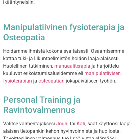
ikääntyneisiin.
Manipulatiivinen fysioterapia ja
Osteopatia
Hoidamme ihmistä kokonaisvaltaisesti. Osaamisemme
kattaa tuki- ja liikuntaelimistön hoidon laaja-alaisesti.
Huolellinen tutkiminen,
manuaaliterapia
ja harjoittelu
kuuluvat erikoistumisalueidemme eli
manipulatiivisen
fysioterapian
ja
osteopatian
jokapäiväiseen työhön.
Personal Training ja
Ravintovalmennus
Valitse valmentajaksesi
Jouni
tai
Kati
, saat käyttöösi laaja-
alaisen tietopankin kehon hyvinvoinnista ja huollosta.
Tavoitteellinen valmennus tuo lisää virtaa elämääsi.