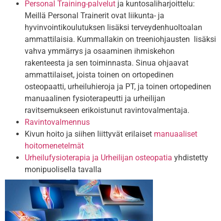
Personal Training-palvelut
ja kuntosaliharjoittelu:
Meillä Personal Trainerit ovat liikunta- ja
hyvinvointikoulutuksen lisäksi terveydenhuoltoalan
ammattilaisia. Kummallakin on treeniohjausten lisäksi
vahva ymmärrys ja osaaminen ihmiskehon
rakenteesta ja sen toiminnasta. Sinua ohjaavat
ammattilaiset, joista toinen on ortopedinen
osteopaatti, urheiluhieroja ja PT, ja toinen ortopedinen
manuaalinen fysioterapeutti ja urheilijan
ravitsemukseen erikoistunut ravintovalmentaja.
Ravintovalmennus
Kivun hoito ja siihen liittyvät erilaiset
manuaaliset
hoitomenetelmät
Urheilufysioterapia ja Urheilijan osteopatia
yhdistetty
monipuolisella tavalla