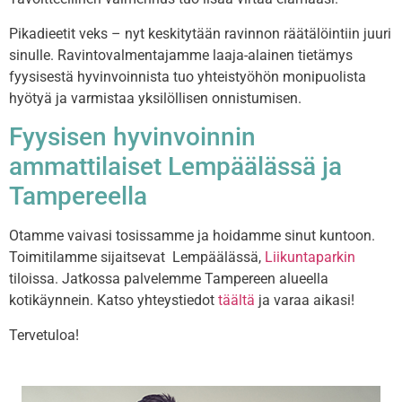
Pikadieetit veks – nyt keskitytään ravinnon räätälöintiin juuri
sinulle. Ravintovalmentajamme laaja-alainen tietämys
fyysisestä hyvinvoinnista tuo yhteistyöhön monipuolista
hyötyä ja varmistaa yksilöllisen onnistumisen.
Fyysisen hyvinvoinnin
ammattilaiset Lempäälässä ja
Tampereella
Otamme vaivasi tosissamme ja hoidamme sinut kuntoon.
Toimitilamme sijaitsevat Lempäälässä,
Liikuntaparkin
tiloissa. Jatkossa palvelemme Tampereen alueella
kotikäynnein. Katso yhteystiedot
täältä
ja varaa aikasi!
Tervetuloa!