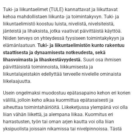
Tuki- ja liikuntaelimet (TULE) kannattavat ja liikuttavat
kehoa mahdollistaen liikunta- ja toimintakyvyn. Tuki- ja
liikuntaelimistö koostuu luista, nivelistä, nivelsiteistä,
jänteistä ja lihaksista, jotka vaativat päivittäistä käyttöä.
Niiden terveys on yhteydessä fyysiseen toimintakykyyn ja
elämänlaatuun.
Tuki- ja liikuntaelimistön kunto rakentuu
staattisesta ja dynaamisesta notkeudesta, sekä
lihasvoimasta ja lihaskestävyydestä.
Suuri osa ihmisen
päivittäisistä toiminnoista, liikkumisesta ja
liikuntalajeistakin edellyttää terveelle nivelelle ominaista
liikelaajuutta.
Usein ongelmaksi muodostuu epätasapaino kehon eri korien
välillä, jolloin keho alkaa kuormittua epätasaisesti ja
aiheuttaa toimintahäiriöitä. Liikeketjussa ylempänä voi olla
liian vähän liikettä, ja alempana liikaa. Kuormitus eri
harrastusten, työn tai oman arjen kautta voi olla liian
yksipuolista joissain nikamissa tai nivelpinnoissa. Tästä