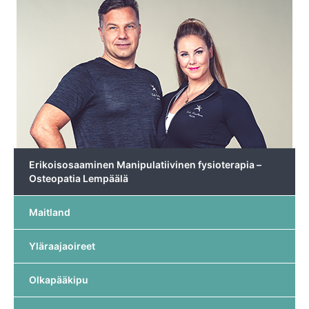
Erikoisosaaminen Manipulatiivinen fysioterapia –
Osteopatia Lempäälä
Maitland
Yläraajaoireet
Olkapääkipu