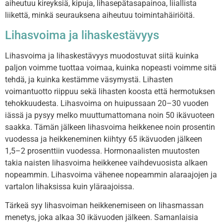
aiheutuu kireyksiä, kipuja, lihasepätasapainoa, liiallista
liikettä, minkä seurauksena aiheutuu toimintahäiriöitä.
Lihasvoima ja lihaskestävyys
Lihasvoima ja lihaskestävyys muodostuvat siitä kuinka
paljon voimme tuottaa voimaa, kuinka nopeasti voimme sitä
tehdä, ja kuinka kestämme väsymystä. Lihasten
voimantuotto riippuu sekä lihasten koosta että hermotuksen
tehokkuudesta.
Lihasvoima on huipussaan 20–30 vuoden
iässä ja pysyy melko muuttumattomana noin 50 ikävuoteen
saakka. Tämän jälkeen lihasvoima heikkenee noin prosentin
vuodessa ja heikkeneminen kiihtyy 65 ikävuoden jälkeen
1,5–2 prosenttiin vuodessa. Hormonaalisten muutosten
takia naisten lihasvoima heikkenee vaihdevuosista alkaen
nopeammin. Lihasvoima vähenee nopeammin alaraajojen ja
vartalon lihaksissa kuin yläraajoissa.
Tärkeä syy lihasvoiman heikkenemiseen on lihasmassan
menetys, joka alkaa 30 ikävuoden jälkeen. Samanlaisia