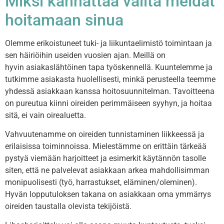
Miksi kannattaa valita meidät
hoitamaan sinua
Olemme erikoistuneet tuki- ja liikuntaelimistö toimintaan ja
sen häiriöihin useiden vuosien ajan. Meillä on
hyvin asiakaslähtöinen tapa työskennellä. Kuuntelemme ja
tutkimme asiakasta huolellisesti, minkä perusteella teemme
yhdessä asiakkaan kanssa hoitosuunnitelman. Tavoitteena
on pureutua kiinni oireiden perimmäiseen syyhyn, ja hoitaa
sitä, ei vain oirealuetta.
Vahvuutenamme on oireiden tunnistaminen liikkeessä ja
erilaisissa toiminnoissa. Mielestämme on erittäin tärkeää
pystyä viemään harjoitteet ja esimerkit käytännön tasolle
siten, että ne palvelevat asiakkaan arkea mahdollisimman
monipuolisesti (työ, harrastukset, eläminen/oleminen).
Hyvän lopputuloksen takana on asiakkaan oma ymmärrys
oireiden taustalla olevista tekijöistä.