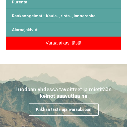
Purenta
Rankaongelmat – Kaula-, rinta-, lanneranka
Alaraajakivut
Varaa aikasi tästä
Luodaan yhdessä tavoitteet ja mietitään
keinot saavuttaa ne
Klikkaa tästä ajanvaraukseen