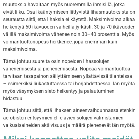
muutoksia havaitaan myös nuoremmilla ihmisillä, jotka
eivät liiku. Osa ikääntymiseen liittyvistä lihasmuutoksista on
seurausta siitä, että lihaksia ei käytetä. Maksimivoima alkaa
heikentyä 60 ikävuoden vaiheilla jyrkästi. 30 ja 70 ikävuoden
välillä maksimivoima vähenee noin 30–40 prosenttia. Myös
voimantuottonopeus heikkenee, jopa enemmän kuin
maksimivoima.
Tämä johtuu suurelta osin nopeiden lihassolujen
vähenemisestä ja pienenemisestä. Nopeaa voimantuottoa
tarvitaan tasapainon säilyttämiseen yllättävissä tilanteissa
– esimerkiksi liukastuttaessa tai horjahdettaessa. Iän myötä
myös väsymyksen sieto heikentyy ja palautuminen
hidastuu.
Tämä johtuu siitä, että lihaksen aineenvaihdunnassa etenkin
aerobisten entsyymien eli elävien solujen valmistamien
valkuaisaineiden aktiivisuus ja määrä pienenevät iän myötä.