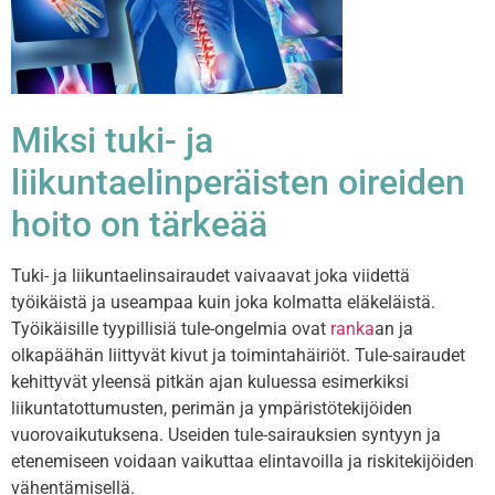
Miksi tuki- ja
liikuntaelinperäisten oireiden
hoito on tärkeää
Tuki- ja liikuntaelinsairaudet vaivaavat joka viidettä
työikäistä ja useampaa kuin joka kolmatta eläkeläistä.
Työikäisille tyypillisiä tule-ongelmia ovat
ranka
an ja
olkapäähän liittyvät kivut ja toimintahäiriöt.
Tule-sairaudet
kehittyvät yleensä pitkän ajan kuluessa esimerkiksi
liikuntatottumusten, perimän ja ympäristötekijöiden
vuorovaikutuksena. Useiden tule-sairauksien syntyyn ja
etenemiseen voidaan vaikuttaa elintavoilla ja riskitekijöiden
vähentämisellä.