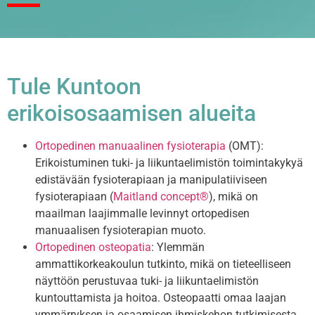
Tule Kuntoon
erikoisosaamisen alueita
Ortopedinen manuaalinen fysioterapia
(OMT):
Erikoistuminen tuki- ja liikuntaelimistön toimintakykyä
edistävään fysioterapiaan ja manipulatiiviseen
fysioterapiaan (
Maitland concept®
), mikä on
maailman laajimmalle levinnyt ortopedisen
manuaalisen fysioterapian muoto.
Ortopedinen osteopatia
: Ylemmän
ammattikorkeakoulun tutkinto, mikä on tieteelliseen
näyttöön perustuvaa tuki- ja liikuntaelimistön
kuntouttamista ja hoitoa. Osteopaatti omaa laajan
ymmärryksen ja osaamisen ihmiskehon tutkimisesta,