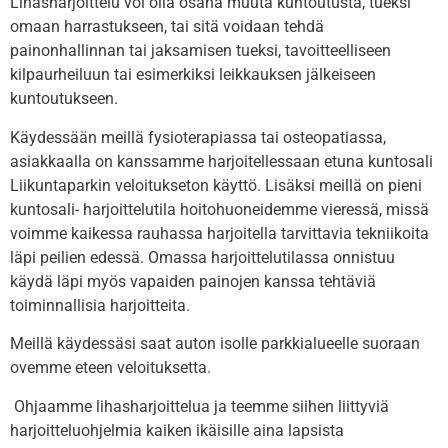
Lihasharjoittelu voi olla osana muuta kuntoutusta, tueksi
omaan harrastukseen, tai sitä voidaan tehdä
painonhallinnan tai jaksamisen tueksi, tavoitteelliseen
kilpaurheiluun tai esimerkiksi leikkauksen jälkeiseen
kuntoutukseen.
Käydessään meillä fysioterapiassa tai osteopatiassa,
asiakkaalla on kanssamme harjoitellessaan etuna kuntosali
Liikuntaparkin veloitukseton käyttö. Lisäksi meillä on pieni
kuntosali- harjoittelutila hoitohuoneidemme vieressä, missä
voimme kaikessa rauhassa harjoitella tarvittavia tekniikoita
läpi peilien edessä. Omassa harjoittelutilassa onnistuu
käydä läpi myös vapaiden painojen kanssa tehtäviä
toiminnallisia harjoitteita.
Meillä käydessäsi saat auton isolle parkkialueelle suoraan
ovemme eteen veloituksetta.
Ohjaamme lihasharjoittelua ja teemme siihen liittyviä
harjoitteluohjelmia kaiken ikäisille aina lapsista