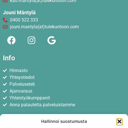
kati.mantyla(at)tulekuntoon.com
Jouni Mäntylä
0400 522 333
jouni.mantyla(at)tulekuntoon.com
Info
Hinnasto
Yhteystiedot
Palveluseteli
Ajanvaraus
Yhteistyökumppanit
Anna palautetta palveluistamme
Hallinnoi suostumusta