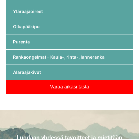
Yläraajaoireet
Olkapääkipu
Purenta
Rankaongelmat – Kaula-, rinta-, lanneranka
Alaraajakivut
Varaa aikasi tästä
Luodaan yhdessä tavoitteet ja mietitään