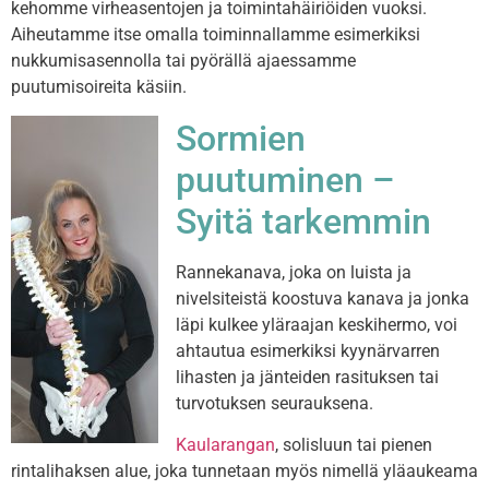
kehomme virheasentojen ja toimintahäiriöiden vuoksi.
Aiheutamme itse omalla toiminnallamme esimerkiksi
nukkumisasennolla tai pyörällä ajaessamme
puutumisoireita käsiin.
Sormien
puutuminen –
Syitä tarkemmin
Rannekanava, joka on luista ja
nivelsiteistä koostuva kanava ja jonka
läpi kulkee yläraajan keskihermo, voi
ahtautua esimerkiksi kyynärvarren
lihasten ja jänteiden rasituksen tai
turvotuksen seurauksena.
Kaularangan
, solisluun tai pienen
rintalihaksen alue, joka tunnetaan myös nimellä yläaukeama