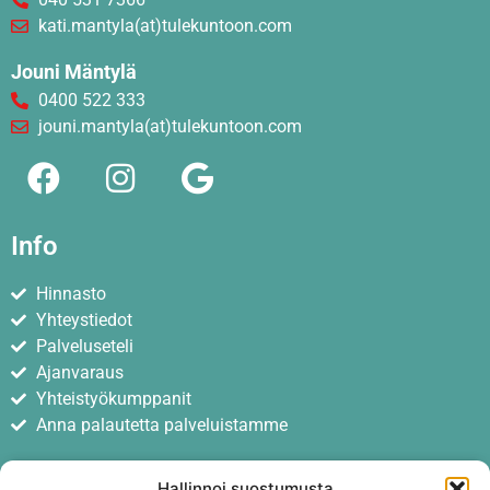
kati.mantyla(at)tulekuntoon.com
Jouni Mäntylä
0400 522 333
jouni.mantyla(at)tulekuntoon.com
Info
Hinnasto
Yhteystiedot
Palveluseteli
Ajanvaraus
Yhteistyökumppanit
Anna palautetta palveluistamme
Hallinnoi suostumusta