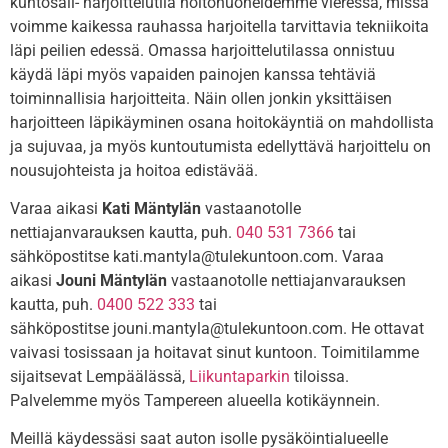
kuntosali- harjoittelutila hoitohuoneidemme vieressä, missä
voimme kaikessa rauhassa harjoitella tarvittavia tekniikoita
läpi peilien edessä. Omassa harjoittelutilassa onnistuu
käydä läpi myös vapaiden painojen kanssa tehtäviä
toiminnallisia harjoitteita. Näin ollen jonkin yksittäisen
harjoitteen läpikäyminen osana hoitokäyntiä on mahdollista
ja sujuvaa, ja myös kuntoutumista edellyttävä harjoittelu on
nousujohteista ja hoitoa edistävää.
Varaa aikasi
Kati Mäntylän
vastaanotolle
nettiajanvarauksen kautta, puh.
040 531 7366
tai
sähköpostitse
kati.mantyla@tulekuntoon.com.
Varaa
aikasi
Jouni Mäntylän
vastaanotolle nettiajanvarauksen
kautta, puh.
0400 522 333
tai
sähköpostitse
jouni.mantyla@tulekuntoon.com.
He ottavat
vaivasi tosissaan ja hoitavat sinut kuntoon. Toimitilamme
sijaitsevat Lempäälässä,
Liikuntaparkin
tiloissa.
Palvelemme myös Tampereen alueella kotikäynnein.
Meillä käydessäsi saat auton isolle pysäköintialueelle