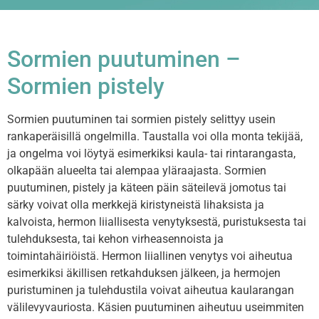
Sormien puutuminen –
Sormien pistely
Sormien puutuminen tai sormien pistely selittyy usein
rankaperäisillä ongelmilla. Taustalla voi olla monta tekijää,
ja ongelma voi löytyä esimerkiksi kaula- tai rintarangasta,
olkapään alueelta tai alempaa yläraajasta. Sormien
puutuminen, pistely ja käteen päin säteilevä jomotus tai
särky voivat olla merkkejä kiristyneistä
lihaksista ja
kalvoista,
hermon liiallisesta venytyksestä, puristuksesta tai
tulehduksesta, tai kehon virheasennoista ja
toimintahäiriöistä. Hermon liiallinen venytys voi aiheutua
esimerkiksi äkillisen retkahduksen jälkeen, ja hermojen
puristuminen ja tulehdustila voivat aiheutua kaularangan
välilevyvauriosta. Käsien puutuminen aiheutuu useimmiten