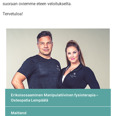
suoraan oviemme eteen veloituksetta.
Tervetuloa!
Erikoisosaaminen Manipulatiivinen fysioterapia –
Osteopatia Lempäälä
Maitland