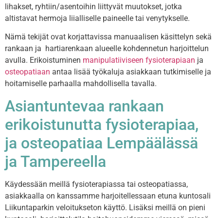
lihakset, ryhtiin/asentoihin liittyvät muutokset, jotka
altistavat hermoja liialliselle paineelle tai venytykselle.
Nämä tekijät ovat korjattavissa manuaalisen käsittelyn sekä
rankaan ja hartiarenkaan alueelle kohdennetun harjoittelun
avulla. Erikoistuminen
manipulatiiviseen fysioterapiaan
ja
osteopatiaan
antaa lisää työkaluja asiakkaan tutkimiselle ja
hoitamiselle parhaalla mahdollisella tavalla.
Asiantuntevaa rankaan
erikoistunutta fysioterapiaa,
ja osteopatiaa Lempäälässä
ja Tampereella
Käydessään meillä fysioterapiassa tai osteopatiassa,
asiakkaalla on kanssamme harjoitellessaan etuna kuntosali
Liikuntaparkin veloitukseton käyttö. Lisäksi meillä on pieni