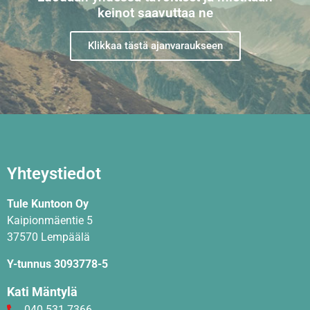
keinot saavuttaa ne
Klikkaa tästä ajanvaraukseen
Yhteystiedot
Tule Kuntoon Oy
Kaipionmäentie 5
37570 Lempäälä
Y-tunnus 3093778-5
Kati Mäntylä
040 531 7366