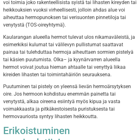
voi toimia joko rakenteellisista syistä tai lihasten kireyden tai
heikkouksien vuoksi virheellisesti, jolloin ahdas alue voi
aiheuttaa hermopunoksen tai verisuonten pinnetiloja tai
venytystä (TOS-oireyhtymä).
Kaularangan alueella hermot tulevat ulos nikamaväleistä, ja
esimerkiksi kulumat tai välilevyn pullistumat saattavat
painaa tai tulehduttaa hermoja aiheuttaen sormien pistelyä
tai käsien puutumista. Olka– ja kyynärvarren alueella
hermot voivat joutua hieman ahtaalle tai venyttyä liikaa
kireiden lihasten tai toimintahäiriön seurauksena.
Puutuminen tai pistely on yleensä lievän hermoärsytyksen
oire. Jos hermoon kohdistuu enemmän painetta tai
venytystä, alkaa oireena esiintyä myös kipua ja vasta
voimakkaasta ja pitkäkestoisesta puristuksesta tai
hermovauriosta syntyy lihasten heikkoutta.
Erikoistuminen