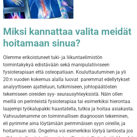
Miksi kannattaa valita meidät
hoitamaan sinua?
Olemme erikoistuneet tuki- ja liikuntaelimistön
toimintakykyä edistävään sekä manipulatiiviseen
fysioterapiaan että osteopatiaan. Kouluttautuminen ja yli
20:n vuoden kokemus alalla luovat paremmat edellytykset
analyyttiseen ajatteluun, tutkimiseen, johtopäätösten
tekemiseen oireiden syy- seurausyhteyksistä. Näin ollen
meillä on perinteistä fysioterapiaa tai esimerkiksi hierontaa
laajempi työkalupakki haastatella, tutkia ja hoitaa asiakasta.
Vahvuutenamme on toiminnallisen diagnoosin tekeminen,
eli pyrimme aina löytämään perimmäisen syyn oireille, ja
hoitamaan sitä. Ongelma voi esimerkiksi löytyä lantiosta jos