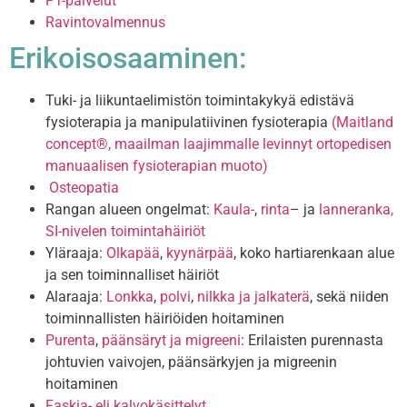
PT-palvelut
Ravintovalmennus
Erikoisosaaminen:
Tuki- ja liikuntaelimistön toimintakykyä edistävä
fysioterapia ja manipulatiivinen fysioterapia
(Maitland
concept®, maailman laajimmalle levinnyt ortopedisen
manuaalisen fysioterapian muoto)
Osteopatia
Rangan alueen ongelmat:
Kaula-
,
rinta
– ja
lanneranka,
SI-nivelen toimintahäiriöt
Yläraaja:
Olkapää
,
kyynärpää
, koko hartiarenkaan alue
ja sen toiminnalliset häiriöt
Alaraaja:
Lonkka
,
polvi
,
nilkka ja jalkaterä
, sekä niiden
toiminnallisten häiriöiden hoitaminen
Purenta
,
päänsäryt ja migreeni
: Erilaisten purennasta
johtuvien vaivojen, päänsärkyjen ja migreenin
hoitaminen
Faskia- eli kalvokäsittelyt