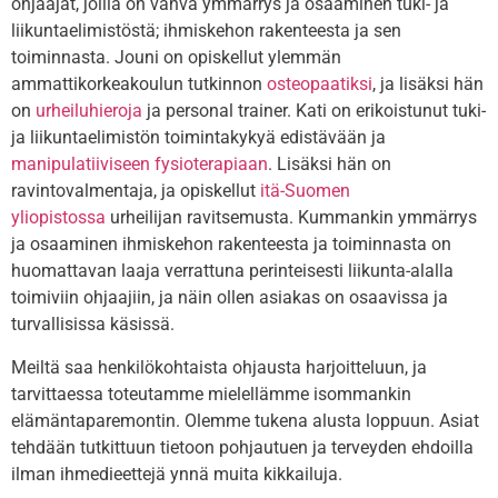
ohjaajat, joilla on vahva ymmärrys ja osaaminen tuki- ja
liikuntaelimistöstä; ihmiskehon rakenteesta ja sen
toiminnasta. Jouni on opiskellut ylemmän
ammattikorkeakoulun tutkinnon
osteopaatiksi
, ja lisäksi hän
on
urheiluhieroja
ja personal trainer. Kati on erikoistunut tuki-
ja liikuntaelimistön toimintakykyä edistävään ja
manipulatiiviseen fysioterapiaan
. Lisäksi hän on
ravintovalmentaja, ja opiskellut
itä-Suomen
yliopistossa
urheilijan ravitsemusta. Kummankin ymmärrys
ja osaaminen ihmiskehon rakenteesta ja toiminnasta on
huomattavan laaja verrattuna perinteisesti liikunta-alalla
toimiviin ohjaajiin, ja näin ollen asiakas on osaavissa ja
turvallisissa käsissä.
Meiltä saa henkilökohtaista ohjausta harjoitteluun, ja
tarvittaessa toteutamme mielellämme isommankin
elämäntaparemontin. Olemme tukena alusta loppuun. Asiat
tehdään tutkittuun tietoon pohjautuen ja terveyden ehdoilla
ilman ihmedieettejä ynnä muita kikkailuja.