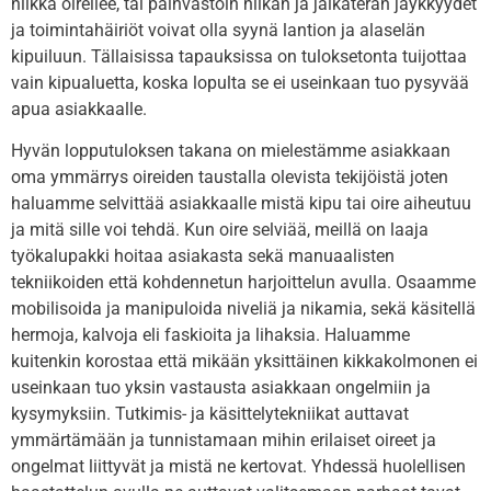
nilkka oireilee, tai päinvastoin nilkan ja jalkaterän jäykkyydet
ja toimintahäiriöt voivat olla syynä lantion ja alaselän
kipuiluun. Tällaisissa tapauksissa on tuloksetonta tuijottaa
vain kipualuetta, koska lopulta se ei useinkaan tuo pysyvää
apua asiakkaalle.
Hyvän lopputuloksen takana on mielestämme asiakkaan
oma ymmärrys oireiden taustalla olevista tekijöistä joten
haluamme selvittää asiakkaalle mistä kipu tai oire aiheutuu
ja mitä sille voi tehdä. Kun oire selviää, meillä on laaja
työkalupakki hoitaa asiakasta sekä manuaalisten
tekniikoiden että kohdennetun harjoittelun avulla. Osaamme
mobilisoida ja manipuloida niveliä ja nikamia, sekä käsitellä
hermoja, kalvoja eli faskioita ja lihaksia. Haluamme
kuitenkin korostaa että mikään yksittäinen kikkakolmonen ei
useinkaan tuo yksin vastausta asiakkaan ongelmiin ja
kysymyksiin. Tutkimis- ja käsittelytekniikat auttavat
ymmärtämään ja tunnistamaan mihin erilaiset oireet ja
ongelmat liittyvät ja mistä ne kertovat. Yhdessä huolellisen