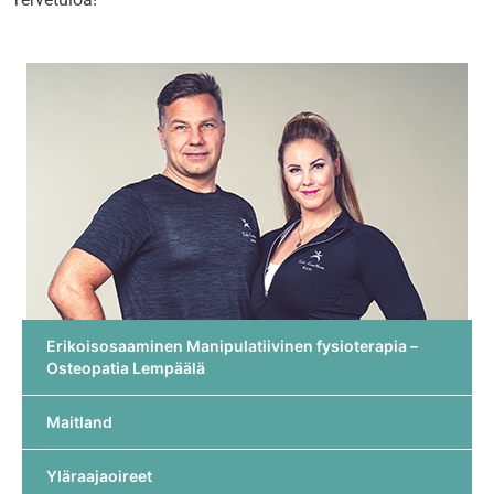
Erikoisosaaminen Manipulatiivinen fysioterapia –
Osteopatia Lempäälä
Maitland
Yläraajaoireet