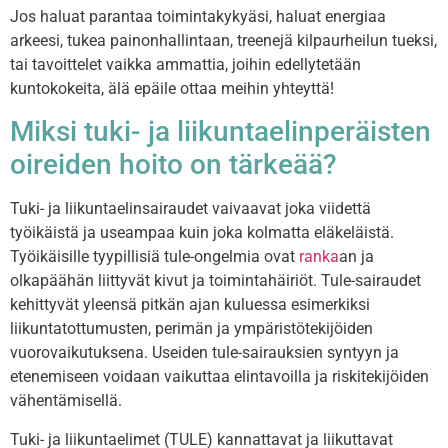
Jos haluat parantaa toimintakykyäsi, haluat energiaa
arkeesi, tukea painonhallintaan, treenejä kilpaurheilun tueksi,
tai tavoittelet vaikka ammattia, joihin edellytetään
kuntokokeita, älä epäile ottaa meihin yhteyttä!
Miksi tuki- ja liikuntaelinperäisten
oireiden hoito on tärkeää?
Tuki- ja liikuntaelinsairaudet vaivaavat joka viidettä
työikäistä ja useampaa kuin joka kolmatta eläkeläistä.
Työikäisille tyypillisiä tule-ongelmia ovat
ranka
an ja
olkapäähän liittyvät kivut ja toimintahäiriöt. Tule-sairaudet
kehittyvät yleensä pitkän ajan kuluessa esimerkiksi
liikuntatottumusten, perimän ja ympäristötekijöiden
vuorovaikutuksena. Useiden tule-sairauksien syntyyn ja
etenemiseen voidaan vaikuttaa elintavoilla ja riskitekijöiden
vähentämisellä.
Tuki- ja liikuntaelimet (TULE) kannattavat ja liikuttavat