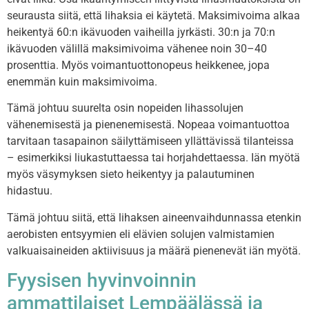
seurausta siitä, että lihaksia ei käytetä. Maksimivoima alkaa
heikentyä 60:n ikävuoden vaiheilla jyrkästi. 30:n ja 70:n
ikävuoden välillä maksimivoima vähenee noin 30–40
prosenttia. Myös voimantuottonopeus heikkenee, jopa
enemmän kuin maksimivoima.
Tämä johtuu suurelta osin nopeiden lihassolujen
vähenemisestä ja pienenemisestä. Nopeaa voimantuottoa
tarvitaan tasapainon säilyttämiseen yllättävissä tilanteissa
– esimerkiksi liukastuttaessa tai horjahdettaessa. Iän myötä
myös väsymyksen sieto heikentyy ja palautuminen
hidastuu.
Tämä johtuu siitä, että lihaksen aineenvaihdunnassa etenkin
aerobisten entsyymien eli elävien solujen valmistamien
valkuaisaineiden aktiivisuus ja määrä pienenevät iän myötä.
Fyysisen hyvinvoinnin
ammattilaiset Lempäälässä ja