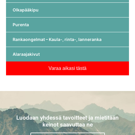
Olkapääkipu
Purenta
Rankaongelmat – Kaula-, rinta-, lanneranka
Alaraajakivut
Varaa aikasi tästä
Luodaan yhdessä tavoitteet ja mietitään
keinot saavuttaa ne