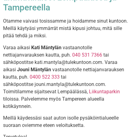
Tampereella
Otamme vaivasi tosissamme ja hoidamme sinut kuntoon.
Meillä käytyäsi ymmärrät mistä kipusi johtuu, mitä sille
pitää tehdä ja miksi.
Varaa aikasi
Kati Mäntylän
vastaanotolle
nettiajanvarauksen kautta, puh.
040 531 7366
tai
sähköpostitse
kati.mantyla@tulekuntoon.com.
Varaa
aikasi
Jouni Mäntylän
vastaanotolle nettiajanvarauksen
kautta, puh.
0400 522 333
tai
sähköpostitse
jouni.mantyla@tulekuntoon.com.
Toimitilamme sijaitsevat Lempäälässä,
Liikuntaparkin
tiloissa. Palvelemme myös Tampereen alueella
kotikäynnein.
Meillä käydessäsi saat auton isolle pysäköintialueelle
suoraan oviemme eteen veloituksetta.
Tervetuloa!