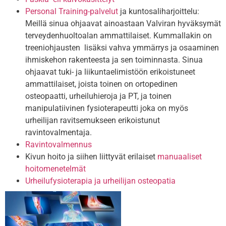
Personal Training-palvelut
ja kuntosaliharjoittelu:
Meillä sinua ohjaavat ainoastaan Valviran hyväksymät
terveydenhuoltoalan ammattilaiset. Kummallakin on
treeniohjausten lisäksi vahva ymmärrys ja osaaminen
ihmiskehon rakenteesta ja sen toiminnasta. Sinua
ohjaavat tuki- ja liikuntaelimistöön erikoistuneet
ammattilaiset, joista toinen on ortopedinen
osteopaatti, urheiluhieroja ja PT, ja toinen
manipulatiivinen fysioterapeutti joka on myös
urheilijan ravitsemukseen erikoistunut
ravintovalmentaja.
Ravintovalmennus
Kivun hoito ja siihen liittyvät erilaiset
manuaaliset
hoitomenetelmät
Urheilufysioterapia ja urheilijan osteopatia