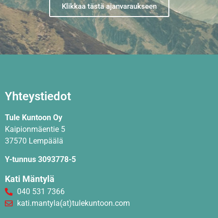
Klikkaa tästä ajanvaraukseen
Yhteystiedot
Tule Kuntoon Oy
Kaipionmäentie 5
37570 Lempäälä
Y-tunnus 3093778-5
Kati Mäntylä
040 531 7366
kati.mantyla(at)tulekuntoon.com