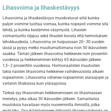
Lihasvoima ja lihaskestävyys
Lihasvoima ja lihaskestävyys muodostuvat siitä kuinka
paljon voimme tuottaa voimaa, kuinka nopeasti voimme sitä
tehdä, ja kuinka kestämme väsymystä. Lihasten
voimantuotto riippuu sekä lihasten koosta että hermotuksen
tehokkuudesta. Lihasvoima on huipussaan 20–30 vuoden
iässä ja pysyy melko muuttumattomana noin 50 ikävuoteen
saakka. Tämän jälkeen lihasvoima heikkenee noin prosentin
vuodessa ja heikkeneminen kiihtyy 65 ikävuoden jälkeen
1,5–2 prosenttiin vuodessa. Hormonaalisten muutosten
takia naisten lihasvoima heikkenee vaihdevuosista alkaen
nopeammin. Lihasvoima vähenee nopeammin alaraajojen ja
vartalon lihaksissa kuin yläraajoissa.
Tärkeä syy lihasvoiman heikkenemiseen on lihasmassan
menetys, joka alkaa 30 ikävuoden jälkeen. Samanlaisia
muutoksia havaitaan myös nuoremmilla ihmisillä, jotka
eivät liiku. Osa ikääntymiseen liittyvistä lihasmuutoksista on