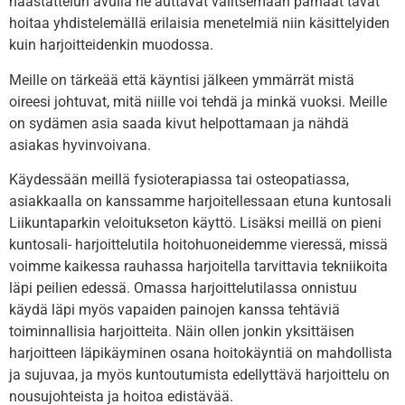
haastattelun avulla ne auttavat valitsemaan parhaat tavat
hoitaa yhdistelemällä erilaisia menetelmiä niin käsittelyiden
kuin harjoitteidenkin muodossa.
Meille on tärkeää että käyntisi jälkeen ymmärrät mistä
oireesi johtuvat, mitä niille voi tehdä ja minkä vuoksi. Meille
on sydämen asia saada kivut helpottamaan ja nähdä
asiakas hyvinvoivana.
Käydessään meillä fysioterapiassa tai osteopatiassa,
asiakkaalla on kanssamme harjoitellessaan etuna kuntosali
Liikuntaparkin veloitukseton käyttö. Lisäksi meillä on pieni
kuntosali- harjoittelutila hoitohuoneidemme vieressä, missä
voimme kaikessa rauhassa harjoitella tarvittavia tekniikoita
läpi peilien edessä. Omassa harjoittelutilassa onnistuu
käydä läpi myös vapaiden painojen kanssa tehtäviä
toiminnallisia harjoitteita. Näin ollen jonkin yksittäisen
harjoitteen läpikäyminen osana hoitokäyntiä on mahdollista
ja sujuvaa, ja myös kuntoutumista edellyttävä harjoittelu on
nousujohteista ja hoitoa edistävää.