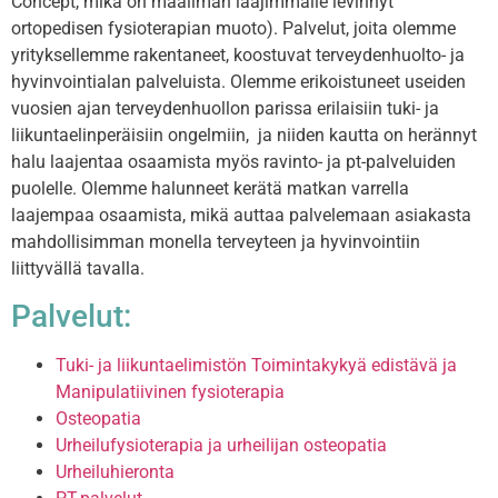
Concept, mikä on maailman laajimmalle levinnyt
ortopedisen fysioterapian muoto). Palvelut, joita olemme
yrityksellemme rakentaneet, koostuvat terveydenhuolto- ja
hyvinvointialan palveluista. Olemme erikoistuneet useiden
vuosien ajan terveydenhuollon parissa erilaisiin tuki- ja
liikuntaelinperäisiin ongelmiin, ja niiden kautta on herännyt
halu laajentaa osaamista myös ravinto- ja pt-palveluiden
puolelle. Olemme halunneet kerätä matkan varrella
laajempaa osaamista, mikä auttaa palvelemaan asiakasta
mahdollisimman monella terveyteen ja hyvinvointiin
liittyvällä tavalla.
Palvelut:
Tuki- ja liikuntaelimistön Toimintakykyä edistävä ja
Manipulatiivinen fysioterapia
Osteopatia
Urheilufysioterapia ja urheilijan osteopatia
Urheiluhieronta