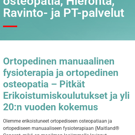
osteopatia, Hieronta,
Ravinto- ja PT-palvelut
Ortopedinen manuaalinen
fysioterapia ja ortopedinen
osteopatia – Pitkät
Erikoistumiskoulutukset ja yli
20:n vuoden kokemus
Olemme erikoistuneet ortopediseen osteopatiaan ja
ortopediseen manuaaliseen fysioterapiaan (Maitland®