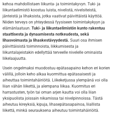
kehoa mahdollistaen liikunta- ja toimintakyvyn. Tuki- ja
liikuntaelimistö koostuu luista, nivelistä, nivelsiteistä,
jänteistä ja lihaksista, jotka vaativat päivittäistä käyttöä.
Niiden terveys on yhteydessä fyysiseen toimintakykyyn ja
elämänlaatuun.
Tuki- ja liikuntaelimistön kunto rakentuu
staattisesta ja dynaamisesta notkeudesta, sekä
lihasvoimasta ja lihaskestävyydestä.
Suuri osa ihmisen
päivittäisistä toiminnoista, liikkumisesta ja
liikuntalajeistakin edellyttää terveelle nivelelle ominaista
liikelaajuutta.
Usein ongelmaksi muodostuu epätasapaino kehon eri korien
välillä, jolloin keho alkaa kuormittua epätasaisesti ja
aiheuttaa toimintahäiriöitä. Liikeketjussa ylempänä voi olla
liian vähän liikettä, ja alempana liikaa. Kuormitus eri
harrastusten, työn tai oman arjen kautta voi olla liian
yksipuolista joissain nikamissa tai nivelpinnoissa. Tästä
aiheutuu kireyksiä, kipuja, lihasepätasapainoa, liiallista
liikettä, minkä seurauksena aiheutuu toimintahäiriöitä.